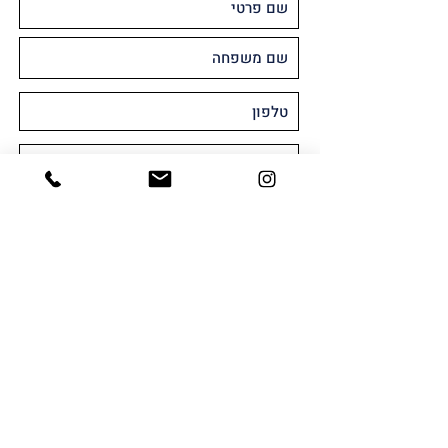
מאשר/ת קבלת חומר שיווקי או פרסומי
במייל ו/או SMS
שלח