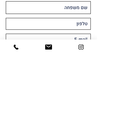
מאשר/ת קבלת חומר שיווקי או פרסומי
במייל ו/או SMS
שלח