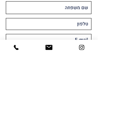
מאשר/ת קבלת חומר שיווקי או פרסומי
במייל ו/או SMS
שלח