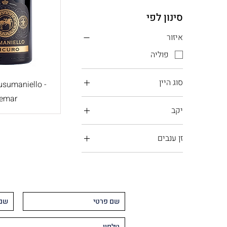
סינון לפי
איזור
פוליה
סוג היין
usumaniello -
emar
יין אדום
יקב
יין רוזה
פמאר
זן ענבים
סוסומניאלו