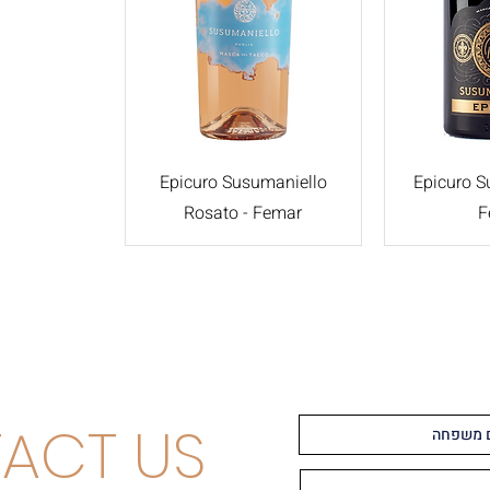
Epicuro Susumaniello
Epicuro S
Rosato - Femar
F
ACT US