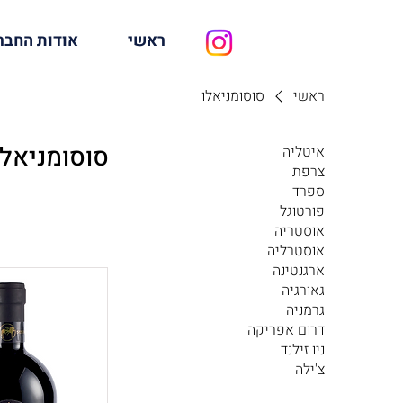
ראשי
אודות החבר
ראשי
סוסומניאלו
סוסומניאלו
איטליה
צרפת
ספרד
פורטוגל
אוסטריה
אוסטרליה
ארגנטינה
גאורגיה
גרמניה
דרום אפריקה
ניו זילנד
צ'ילה