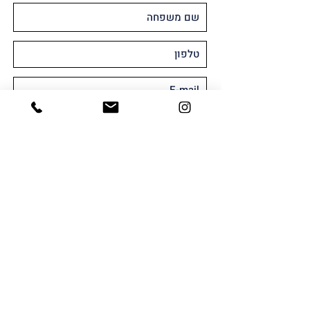
מאשר/ת קבלת חומר שיווקי או פרסומי
במייל ו/או SMS
שלח