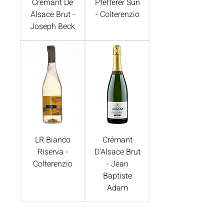
Cremant De
Pfefferer Sun
Alsace Brut -
- Colterenzio
Joseph Beck
LR Bianco
Crémant
Riserva -
D'Alsace Brut
Colterenzio
- Jean
Baptiste
Adam