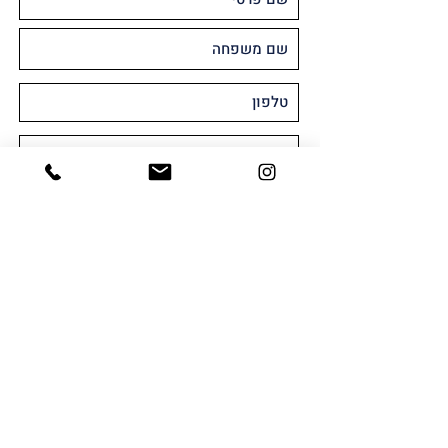
מאשר/ת קבלת חומר שיווקי או פרסומי
במייל ו/או SMS
שלח