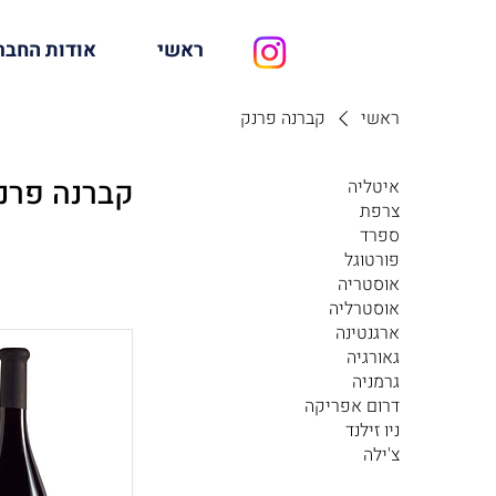
ראשי
אודות החבר
ראשי
קברנה פרנק
קברנה פרנ
איטליה
צרפת
ספרד
פורטוגל
אוסטריה
אוסטרליה
ארגנטינה
גאורגיה
גרמניה
דרום אפריקה
ניו זילנד
צ'ילה