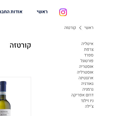
ראשי
אודות החבר
ראשי
קורטזה
קורטזה
איטליה
צרפת
ספרד
פורטוגל
אוסטריה
אוסטרליה
ארגנטינה
גאורגיה
גרמניה
דרום אפריקה
ניו זילנד
צ'ילה