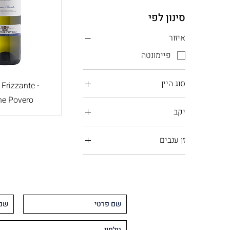
סינון לפי
איזור
פיימונטה
סוג היין
 Frizzante -
ne Povero
יין לבן
יקב
קנטינה פוברו
זן ענבים
קורטזה