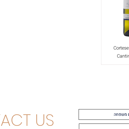
Cortese
Canti
ACT US