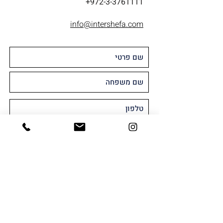
+972-3-3761111
info@intershefa.com
מאשר/ת קבלת חומר שיווקי או פרסומי
במייל ו/או SMS