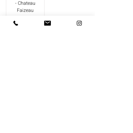
- Chateau
Faizeau
CONTACT US
Ha-Zait 9, Even Yehuda
+
972-3-3761111
info@intershefa.com