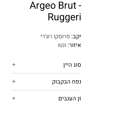
Argeo Brut -
Ruggeri
יקב:
פרוסקו רוג׳רי
איזור:
ונטו
סוג היין
מבעבע
נפח הבקבוק
0.75 מ"ל / 0.2 מ"ל
זן הענבים
גלרה