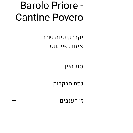
Barolo Priore -
Cantine Povero
יקב:
קנטינה פוברו
איזור:
פיימונטה
סוג היין
אדום יבש
נפח הבקבוק
0.75 מ"ל
זן הענבים
נביולו