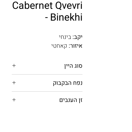
Cabernet Qvevri
- Binekhi
יקב:
בינחי
איזור:
קאחטי
סוג היין
אדום יבש
נפח הבקבוק
0.75 מ"ל
זן הענבים
קברנה סוביניון