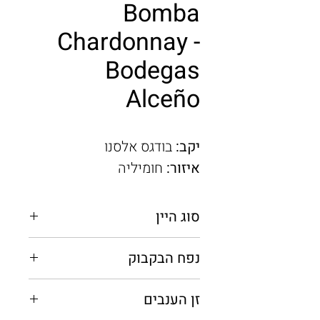
Bomba
Chardonnay -
Bodegas
Alceño
יקב:
בודגס אלסנו
איזור:
חומיליה
סוג היין
לבן יבש
נפח הבקבוק
0.75 מ"ל
זן הענבים