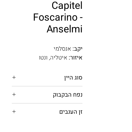
Capitel
Foscarino -
Anselmi
יקב:
אנסלמי
איזור:
איטליה, ונטו
סוג היין
לבן יבש
נפח הבקבוק
0.75 מ"ל
זן הענבים
גרגאנגה