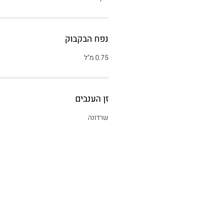
נפח הבקבוק
0.75 מ"ל
זן הענבים
שרדונה