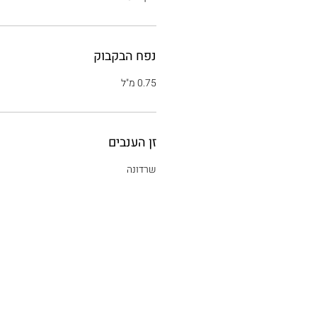
נפח הבקבוק
0.75 מ"ל
זן הענבים
שרדונה