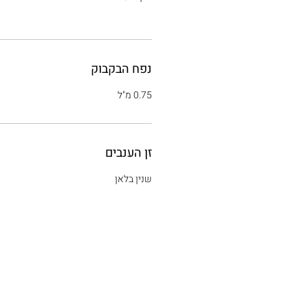
נפח הבקבוק
0.75 מ"ל
זן הענבים
שנין בלאן