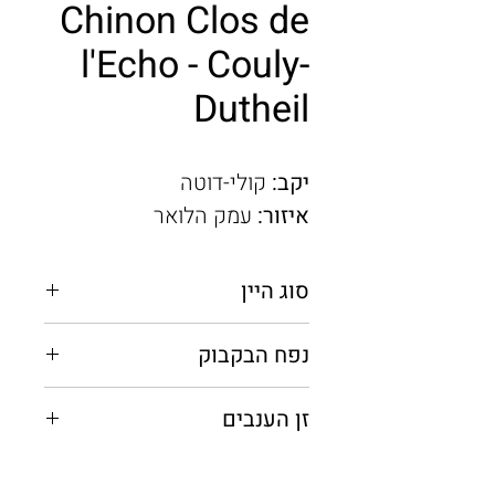
Chinon Clos de
l'Echo - Couly-
Dutheil
יקב:
קולי-דוטה
איזור:
עמק הלואר
סוג היין
אדום יבש
נפח הבקבוק
0.75 מ"ל
זן הענבים
קברנה פרנק