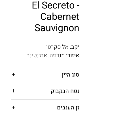
El Secreto -
Cabernet
Sauvignon
יקב:
אל סקרטו
איזור:
מנדוזה, ארגנטינה
סוג היין
אדום יבש
נפח הבקבוק
0.75 מ"ל
זן הענבים
קברנה סוביניון, מלבק