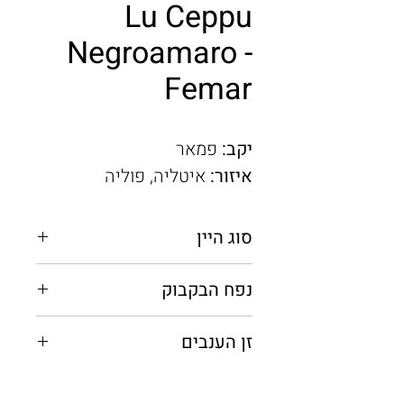
Lu Ceppu
Negroamaro -
Femar
יקב:
פמאר
איזור:
איטליה, פוליה
סוג היין
אדום יבש
נפח הבקבוק
0.75 מ"ל
זן הענבים
נגרואמרו