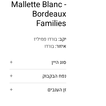
Mallette Blanc -
Bordeaux
Families
יקב:
בורדו פמיליז
איזור:
בורדו
סוג היין
לבן יבש
נפח הבקבוק
0.75 מ"ל
זן הענבים
סוביניון בלאן, סמיון