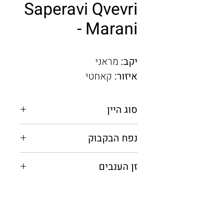
Saperavi Qvevri
- Marani
יקב:
מראני
איזור:
קאחטי
סוג היין
אדום יבש
נפח הבקבוק
0.75 מ"ל
זן הענבים
ספראבי