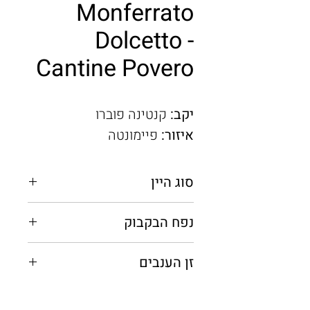
Monferrato
Dolcetto -
Cantine Povero
יקב:
קנטינה פוברו
איזור:
פיימונטה
סוג היין
אדום יבש
נפח הבקבוק
0.75 מ"ל
זן הענבים
דולצ׳טו