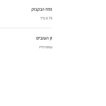
נפח הבקבוק
0.75 מ"ל
זן הענבים
טמפרניליו