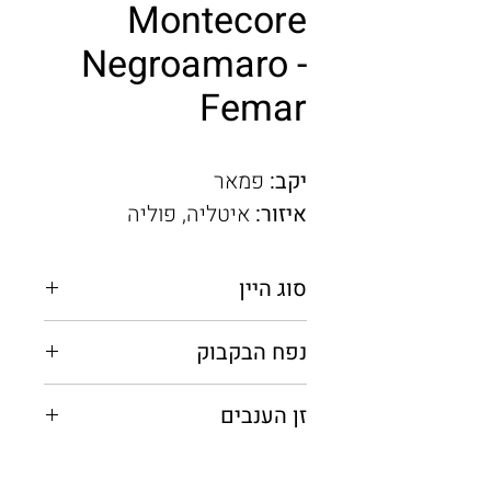
Montecore
Negroamaro -
Femar
יקב:
פמאר
איזור:
איטליה, פוליה
סוג היין
אדום יבש
נפח הבקבוק
0.75 מ"ל
זן הענבים
נגרואמרו