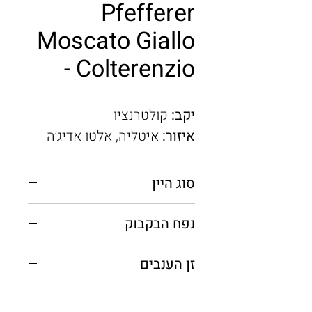
Pfefferer
Moscato Giallo
- Colterenzio
יקב:
קולטרנציו
איזור:
איטליה, אלטו אדיג׳ה
סוג היין
לבן יבש
נפח הבקבוק
0.75 מ"ל
זן הענבים
מוסקטו ג׳אלו