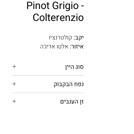
Pinot Grigio -
Colterenzio
יקב:
קולטרנציו
איזור:
אלטו אדיג׳ה
סוג היין
לבן יבש
נפח הבקבוק
0.75 מ"ל
זן הענבים
פינו גריג’יו