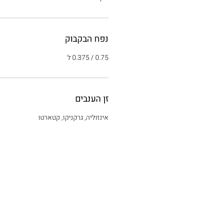
נפח הבקבוק
0.75 / 0.375 ל
זן הענבים
אינזוליה, גרקניקו, קטארטו