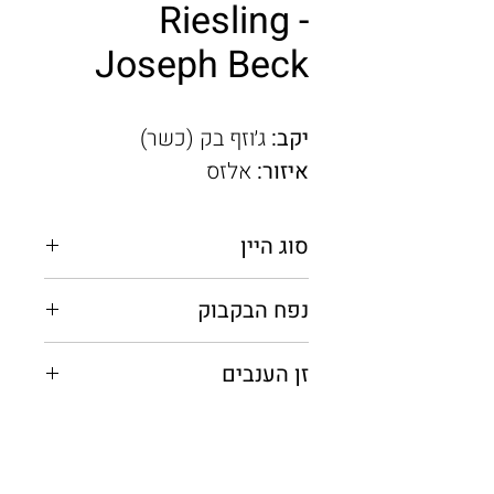
Riesling -
Joseph Beck
יקב:
ג׳וזף בק (כשר)
איזור:
אלזס
סוג היין
לבן יבש
נפח הבקבוק
0.75 מ"ל
זן הענבים
ריזלינג