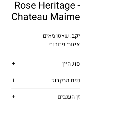
Rose Heritage -
Chateau Maime
יקב:
שאטו מאים
איזור:
פרובנס
סוג היין
יין רוזה
נפח הבקבוק
0.75 מ"ל
זן הענבים
גרנאש, סינסו, סירה