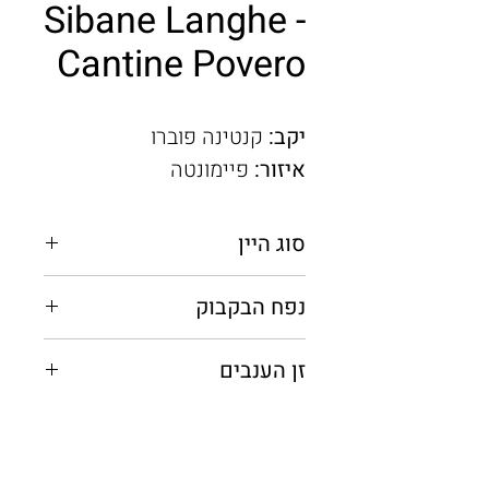
Sibane Langhe -
Cantine Povero
יקב:
קנטינה פוברו
איזור:
פיימונטה
סוג היין
אדום יבש
נפח הבקבוק
0.75 מ"ל
זן הענבים
ברברה, נביולו, סירה