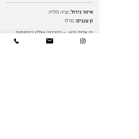
איזור גידול:
נציה ג׳וליה
זן ענבים:
מרלו
יין אדום יבש – הקברנה שולט בניחוחות
ובטעמים, המרלו מעדן במקצת את
הדומינטיות של הקברנה
מאוד מתאים לאוהבי קברנה, צבע נפלא ריח
פירותי עדין .