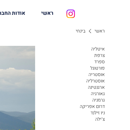
ראשי
אודות החבר
ראשי
בינחי
איטליה
צרפת
ספרד
פורטוגל
אוסטריה
אוסטרליה
ארגנטינה
גאורגיה
גרמניה
דרום אפריקה
ניו זילנד
צ'ילה