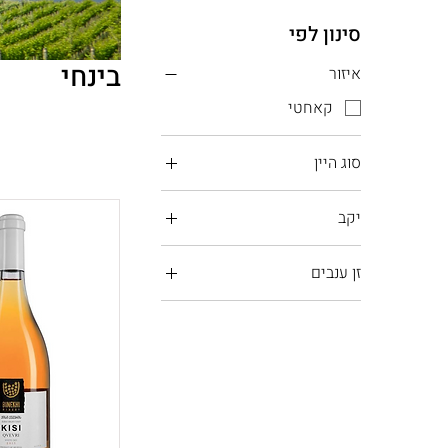
סינון לפי
בינחי
איזור
קאחטי
סוג היין
יין אדום
יקב
יין כתום
בינחי
זן ענבים
ספראבי
קברנה סוביניון
קיסי