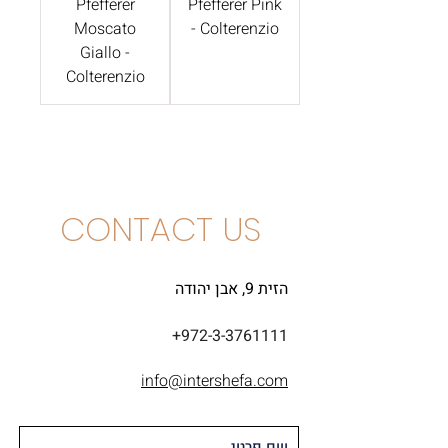
Pfefferer
Pfefferer Pink
Moscato
- Colterenzio
Giallo -
Colterenzio
CONTACT US
הזית 9, אבן יהודה
+972-3-3761111
info@intershefa.com