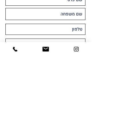
מאשר/ת קבלת חומר שיווקי או פרסומי
במייל ו/או SMS
שלח