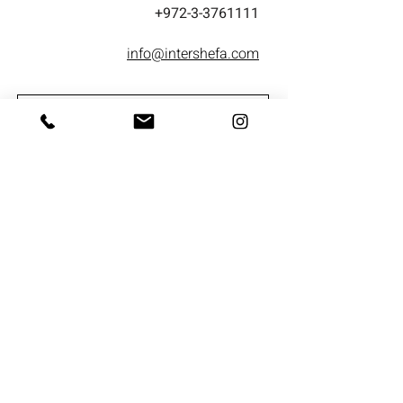
+972-3-3761111
info@intershefa.com
מאשר/ת קבלת חומר שיווקי או פרסומי
במייל ו/או SMS