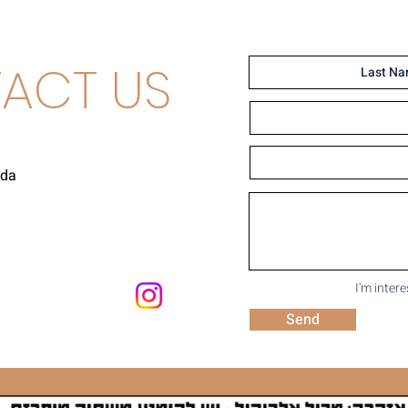
ACT US
uda
I'm inter
Send