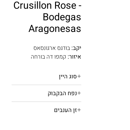
Crusillon Rose -
Bodegas
Aragonesas
יקב:
בודגס ארגונסאס
איזור:
קמפו דה בורחה
סוג היין
רוזה יבש
נפח הבקבוק
0.75 מ"ל
זן הענבים
גרנאש