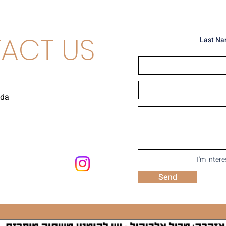
ACT US
uda
I'm inter
Send