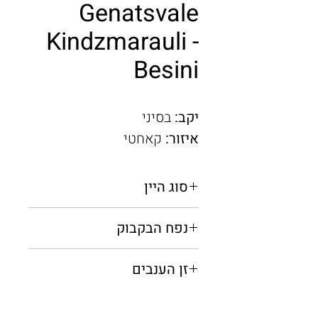
Genatsvale
Kindzmarauli -
Besini
יקב:
בסיני
איזור:
קאחטי
סוג היין
אדום חצי מתוק
נפח הבקבוק
0.75 מ"ל
זן הענבים
ספראבי