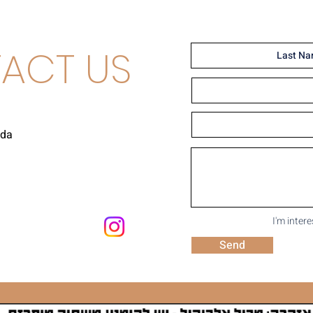
ACT US
uda
I'm inter
Send