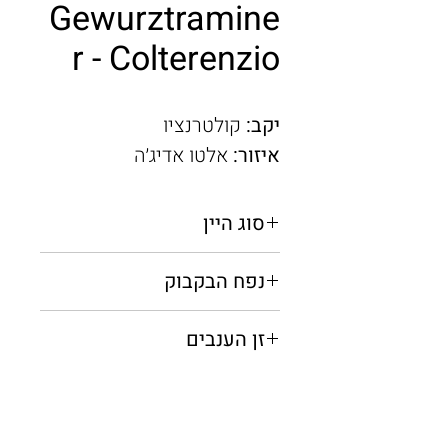
Gewurztramine
r - Colterenzio
יקב:
קולטרנציו
איזור:
אלטו אדיג׳ה
סוג היין
לבן יבש
נפח הבקבוק
0.75 מ"ל
זן הענבים
גוורצטרמינר