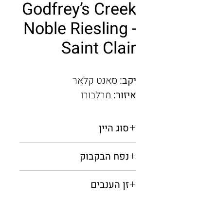
Godfrey’s Creek
Noble Riesling -
Saint Clair
יקב:
סאנט קלאר
איזור:
מרלבורו
סוג היין
לבן יבש
נפח הבקבוק
0.375 מ"ל
זן הענבים
ריזלינג