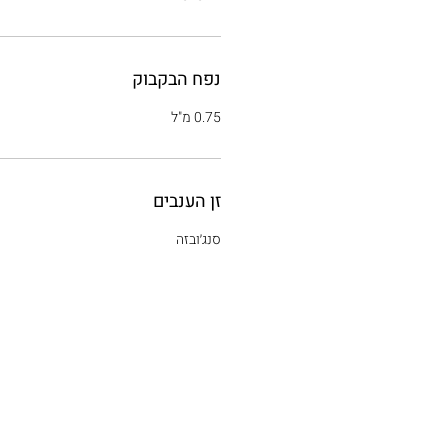
נפח הבקבוק
0.75 מ"ל
זן הענבים
סנג׳ובזה