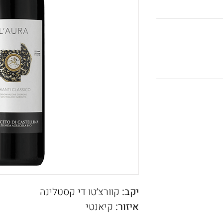
יקב:
קוורצ׳טו די קסטלינה
איזור:
קיאנטי