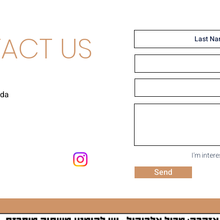
ACT US
uda
I'm inter
Send