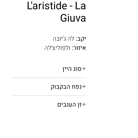
L'aristide - La
Giuva
יקב:
לה ג'יובה
איזור:
ולפוליצ׳לה
סוג היין
אדום יבש
נפח הבקבוק
0.75 מ"ל
זן הענבים
קורבינה, קורבינונה, רונדינלה