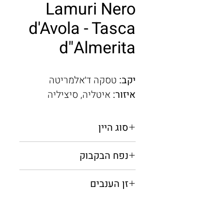
Lamuri Nero
d'Avola - Tasca
d"Almerita
יקב:
טסקה ד׳אלמריטה
איזור:
איטליה, סיציליה
סוג היין
אדום יבש
נפח הבקבוק
0.75 /0.375 ל
זן הענבים
נרו ד׳אבולה