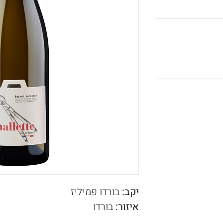
יקב:
בורדו פמיליז
איזור:
בורדו