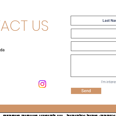
ACT US
uda
I'm inter
Send