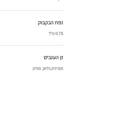
נפח הבקבוק
0.75 מ"ל
זן הענבים
סוביניון בלאן, סמיון