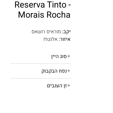
Reserva Tinto -
Morais Rocha
יקב:
מוראיס רושאס
איזור:
אלנטז׳ו
סוג היין
אדום יבש
נפח הבקבוק
0.75 מ"ל
זן הענבים
אליקנטה בושה, ארגונז, סירה