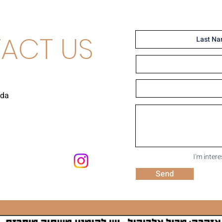
ACT US
uda
I'm inter
Send